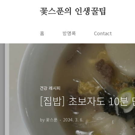
본문 바로가기
꽃스푼의 인생꿀팁
홈
방명록
Contact
건강 레시피
[집밥] 초보자도 10분
by 꽃스푼
2024. 3. 6.