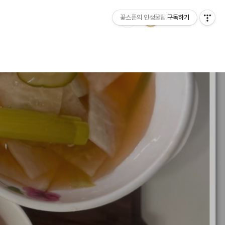
꽃스푼의 인생꿀팁
구독하기