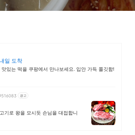
내일 도착
맛있는 떡을 쿠팡에서 만나보세요. 입안 가득 쫄깃함!
39516083
광고
 고기로 왕을 모시듯 손님을 대접합니