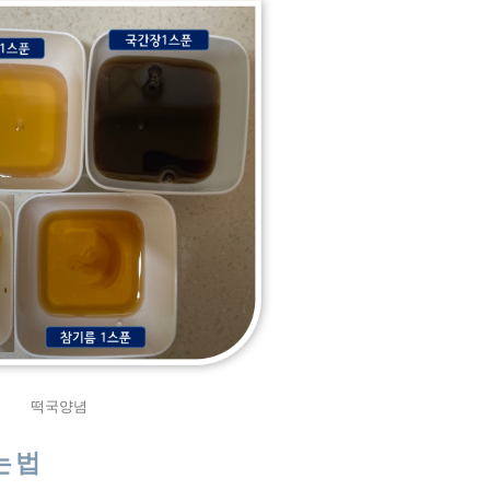
떡국양념
는 법