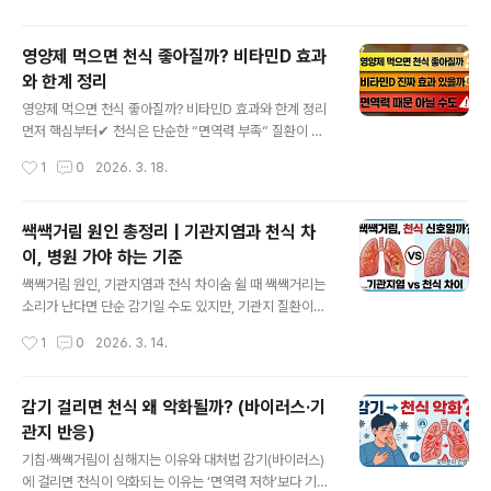
다.흉부 X-r..
수는 없습니다. 다만 병원에서 더 신경 쓰는 패턴은 분명히
있습니다.이 글에서는 감기 기침과 비교했을 때, 폐암 가능
영양제 먹으면 천식 좋아질까? 비타민D 효과
성을 더 의심하게 만드는 신호 5가지를 정리합니다. 먼저
와 한계 정리
핵심부터✔ 대부분의 기침은 감기, 기관지염, 천식 같은 더
글 내용
흔한 원인으로 생깁니다✔ 하지만 기침이 오래가거나 점점
영양제 먹으면 천식 좋아질까? 비타민D 효과와 한계 정리
심해지고, 다른 경고 신호가 함께 있으면 단순 감기로 보기
먼저 핵심부터✔ 천식은 단순한 “면역력 부족” 질환이 아
어렵습니다✔ 특히 객혈, 체중 감소, 흉통, 호흡곤란이 동반
닙니다✔ 핵심은 기도의 만성 염증과 기관지 과민반응입니
작성시간
1
0
2026. 3. 18.
되면 더 주의해야 합니다✔ 기침만으로 폐암을 진단할 수
다✔ 비타민D는 결핍이 있을 때 보충을 고려할 수 있지만,
는 없지만, 검사를 ..
영양제가 천식을 치료하는 것은 아닙니다✔ 천식 관리의
기본은 흡입 스테로이드(ICS) 등 표준 치료입니다천식은
쌕쌕거림 원인 총정리 | 기관지염과 천식 차
영양제로 치료하는 질환이 아니라, 기도 염증을 조절하는
이, 병원 가야 하는 기준
치료가 기본입니다.천식이 있으면 한 번쯤 이런 생각을 하
글 내용
게 됩니다.“비타민D나 영양제를 먹으면 천식이 좋아질
쌕쌕거림 원인, 기관지염과 천식 차이숨 쉴 때 쌕쌕거리는
까?”특히 비타민D, 아연, 유산균은 면역에 좋다고 알려져
소리가 난다면 단순 감기일 수도 있지만, 기관지 질환이나
있어서 천식에도 도움이 될 것처럼 들릴 때가 많습니다.하
천식 신호일 수도 있습니다. 헷갈리기 쉬운 기관지염과 천
작성시간
1
0
2026. 3. 14.
지만 결론부터 말하면, 영양제는 보조일 수는 있어도 천식
식의 차이를 쉽게 정리했습니다.핵심 요약쌕쌕거림은 기도
치료의 중심은 아닙니다. 천식은 단순한 영..
가 좁아질 때 생기는 호흡음입니다.감기, 기관지염, 천식,
알레르기 등 다양한 원인이 있습니다.기관지염은 기침·가
감기 걸리면 천식 왜 악화될까? (바이러스·기
래 중심, 천식은 반복되는 쌕쌕거림·밤기침이 특징입니다.
관지 반응)
숨이 차서 말하기 어렵거나 입술이 파래지면 즉시 진료가
글 내용
필요합니다.목차쌕쌕거림이란?쌕쌕거림 원인기관지염과
기침·쌕쌕거림이 심해지는 이유와 대처법 감기(바이러스)
천식 차이천식을 의심해야 하는 경우병원에 가야 하는 위
에 걸리면 천식이 악화되는 이유는 ‘면역력 저하’보다 기관