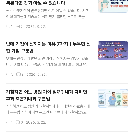
복된다면 감기 아닐 수 있습니다.
조금 다릅니다.• 폐렴 → 열, 가래, 흉통, 숨참이 함께 오는
글 내용
경우가 많음• 결핵 → 3주 이상 기침, 객혈/가래, 체중감소,
목넘김·헛기침이 반복된다면 감기 아닐 수 있습니다. 기침
야간발한, 피로감이 중요함• 기침만 보지 말고 기간 + 전
이 오래가는데 가슴보다 목이 먼저 불편한 느낌이 드는 경
신증상 + 호흡 증상을 같이 봐야 합니다 폐렴과 결핵을 의
우가 있습니다.자꾸 목을 가다듬게 되고, 목 뒤로 뭔가 넘어
작성시간
1
2
2026. 3. 22.
심하는 기침은 “기침 자체”보다 같이 오는 신호가 더 중요
가는 느낌이 들고, 특히 누우면 기침이 심해진다면 후비루
합니다.1. ..
를 먼저 의심해볼 수 있습니다.이번 글에서는 후비루 기침
의 전형적인 패턴과 병원 가야 하는 기준을 정리했습니다.
밤에 기침이 심해지는 이유 7가지｜누우면 심
후비루란?코나 부비동에서 나온 점액이 목 뒤로 넘어가 흐
한 기침 구분법
르는 상태를 말해요.쉽게 말하면콧물이 코앞으로만 나오는
글 내용
게 아니라 뒤로 넘어가서 목에 걸리는 느낌이에요.보통 이
낮에는 괜찮다가 밤만 되면 기침이 심해지는 경우가 있습
런 식으로 느껴집니다:목에 가래가 낀 것 같음자꾸 헛기침
니다.이럴 때 많은 분들이 감기가 오래가나 보다 하고 넘기
하게 됨목을 자주 킁킁거리거나 가다듬게 됨밤에 누우면
지만, 밤기침은 단순 감기보다 원인 패턴을 더 잘 드러내는
작성시간
5
2
2026. 3. 22.
더 불편함 먼저 핵심만 보면후비루 기침은 코나 부비동에
경우가 있습니다.누우면 심한지, 새벽에 깨는지, 가래나 숨
서 나온 점액이 목 뒤로 넘어가며 기침을 유발..
참이 함께 있는지에 따라 의심해야 할 원인이 달라집니다.
먼저 핵심만 보면밤기침은 단순히 밤이라서 심한 것이 아
기침하면 어느 병원 가야 할까? 내과·이비인
니라 눕는 자세, 기도 과민, 점액, 역류가 겹치며 두드러지
후과·호흡기내과 구분법
는 경우가 많습니다.• 누우면 심하다 → 후비루·역류 가능
글 내용
성• 새벽에 깬다 → 천식 가능성 먼저 확인• 열·가래·흉통
기침하면 어느 병원 가야 할까? 내과·이비인후과·호흡기내
동반 → 감염성 원인 확인• 숨참이 심하다 → 빨리 진료 필
과 구분법 기침이 나면 무조건 내과부터 가야 할까요?코막
요1. 왜 밤에 기침이 더 심해질까?밤기침이 흔한 이유는 생
힘·목 넘김이 있으면 이비인후과가 더 맞을 수 있고, 쌕쌕거
작성시간
1
0
2026. 3. 22.
각보다 단순합니다. 몸의 자세와 기도 환경이 바뀌기 때문
림이나 숨참이 있으면 호흡기내과를 먼저 봐야 할 수도 있
입니다.누우면 코 뒤 ..
습니다.헷갈리는 기침 증상별로 어디를 가야 하는지 한 번