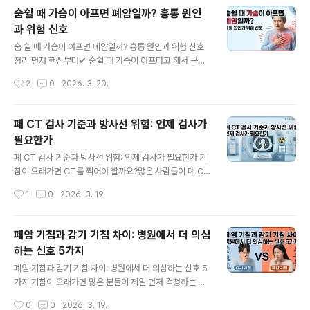
에 정리했습니다. 기침은 비슷해 보여도 원인에 따라 먼저
숨쉴 때 가슴이 아프면 폐암일까? 흉통 원인
가야 할 진료과가 달라질 수 있습니다. 먼저 핵심만 보면기
과 위험 신호
침이 난다고 모두 같은 병원으로 가는 것은 아닙니다.콧물·
글 내용
코막힘·목넘김이 있으면 이비인후과, 쌕쌕거림·숨참·반복
숨 쉴 때 가슴이 아프면 폐암일까? 흉통 원인과 위험 신호
되는 밤기침이 있으면 호흡기내과, 일반적인 감기 기침은
정리 먼저 핵심부터✔ 숨쉴 때 가슴이 아프다고 해서 곧바
내과에서 먼저 볼 수 있습니다.다만 숨이 많이 차거나, 피
로 폐암은 아닙니다✔ 실제로는 근육통, 늑막염, 폐렴, 역류
작성시간
2
0
2026. 3. 20.
섞인 가래가 나오거나, 가슴 통증이 있거나, 고열이 계속되
성 식도염, 불안, 심장 문제 같은 더 흔한 원인도 많습니다
면 진료를 미루지 않는 쪽이 안전합..
✔ 하지만 기침, 객혈, 체중 감소, 숨참이 함께 있으면 더 주
의해야 합니다✔ 특히 새롭고 심한 흉통, 압박감, 식은땀,
폐 CT 검사 기준과 방사선 위험: 언제 검사가
어지럼증이 있으면 응급 평가가 필요할 수 있습니다 가슴
필요한가
이 아프면 누구나 불안해집니다. 특히 숨을 들이마실 때 더
글 내용
아프면 “혹시 폐암일까?” 하는 걱정이 커집니다.결론부터
폐 CT 검사 기준과 방사선 위험: 언제 검사가 필요한가 기
말하면, 숨 쉴 때 가슴이 아픈 원인은 매우 다양합니다. 폐
침이 오래가면 CT를 찍어야 할까요?많은 사람들이 폐 CT
암일 수도 있지만, 오히려 더 흔한 원인은 근육, 늑막, 감염,
검사를 받지만 실제로 어떤 경우에 필요한지 정확히 아는
작성시간
1
0
2026. 3. 19.
위식도역류, 심장 문제입니다.그래서 중요한 건 통증의 양
경우는 많지 않습니다.기침, 객혈, 흡연력, 체중 감소처럼
상과 ..
폐 CT가 필요한 대표적인 상황을 공식 자료 기준으로 정리
했습니다.핵심 요약폐 CT는 폐 조직을 자세히 확인하는 영
폐암 기침과 감기 기침 차이: 병원에서 더 의심
상 검사입니다지속되는 기침, 객혈, 흡연력, 체중 감소가 있
하는 신호 5가지
으면 검사를 고려할 수 있습니다저선량 CT는 폐암 조기 발
글 내용
견을 위한 검진에 사용됩니다방사선 노출은 있지만 필요한
폐암 기침과 감기 기침 차이: 병원에서 더 의심하는 신호 5
경우 검사 이익이 더 클 수 있습니다1. 폐 CT란 무엇인가폐
가지 기침이 오래가면 많은 분들이 제일 먼저 걱정하는 게
CT는 컴퓨터 단층촬영(Computed Tomography)을
있습니다.“이거 그냥 감기 기침일까, 아니면 폐암 같은 큰
작성시간
0
0
2026. 3. 19.
이용해 폐 내부 구조를 단면 영상으로 확인하는 검사입니
병 신호일까?”결론부터 말하면, 기침만으로 폐암을 구분할