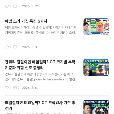
험 신호자주 묻는 질문쌕쌕거림이란?쌕쌕거림은 숨을 쉴
지 염증 폭증 때문입니다. 바이러스-기관지 반응, 악화 신
작성시간
1
0
2026. 3. 12.
때 나는 높은 음의 휘파람 같은 소리를 말합니다. 보통 기관
호, 흡입제·생활 대처까지 한 번에 정리했습니다. 천식 악화
지나 기도가 좁아졌을 때 나타나며, 숨을 내쉴 때..
위험 자가 체크감기에 걸렸을 때 아래 항목이 많다면 천식
악화 가능성이 높습니다.감기 후 기침이 평소보다 오래 지
폐암 초기 기침 특징 5가지
속된다밤에 기침 때문에 잠을 자주 깬다숨 쉴 때 쌕쌕거리
글 내용
폐암 초기에 기침이 나타날 수 있을까?기침은 감기나 기관
는 소리가 난다평소보다 흡입제 사용이 늘었다가슴이 답답
지염에서 흔히 나타나는 증상입니다. 하지만 기침이 오래
하거나 숨이 차다미세먼지나 찬 공기에 더 민감해졌다감기
지속되거나 특정 특징이 나타난다면 폐 질환 가능성을 확
후 운동하면 숨이 더 차다3개 이상 해당되면 감기와 함께
인할 필요가 있습니다. 특히 폐암에서도 초기 증상으로 기
천식 악화가 진행 중일 가능성이 있습니다. 감기 → 천식 악
작성시간
1
0
2026. 3. 8.
침이 나타날 수 있습니다. 다만 중요한 점은 기침 대부분은
화?면역력 때문 NO기관지 반응 5가지핵심 요약 ✔ 감기
폐암이 아니라 감염이나 염증 때문이라는 것입니다. 그래
바이러스는 천식 악화의 대표 트리..
도 다음과 같은 특징이 있다면 의학적 평가가 필요할 수 있
간유리 결절이면 폐암일까? CT 크기별 추적
습니다. 핵심 요약폐암 초기에도 기침이 나타날 수 있음기
기준과 위험 신호 총정리
침이 3주 이상 지속되면 확인 필요객혈·흉통 동반 시 검사
글 내용
권장흡연력 있는 경우 특히 주의 1. 폐암 초기에도 기침이
간유리 결절 뜻과 폐암 가능성: CT 추적검사 기준 폐 CT
나타날까폐암은 초기에는 증상이 거의 없는 경우가 많습니
검사에서 간유리 결절(ground-glass nodule)이 발견
다.하지만 종양이 기관지 주변에 위치할 경우 기침 증상이
되면 많은 사람들이 가장 먼저 폐암을 걱정합니다. 하지만
작성시간
1
0
2026. 3. 6.
나타날 수 있습니다.American ..
실제로는 대부분의 간유리 결절은 폐암이 아닌 양성 병변
입니다. 다만 일부 결절은 초기 폐선암과 관련될 수 있어 정
기적인 CT 추적검사가 필요합니다. 핵심 요약간유리 결절
폐결절이면 폐암일까? CT 추적검사 기준 총
은 CT에서 뿌옇게 보이는 폐 결절대부분 감염이나 염증 흔
정리
적일부는 초기 폐선암과 관련 가능결절 크기와 변화에 따
글 내용