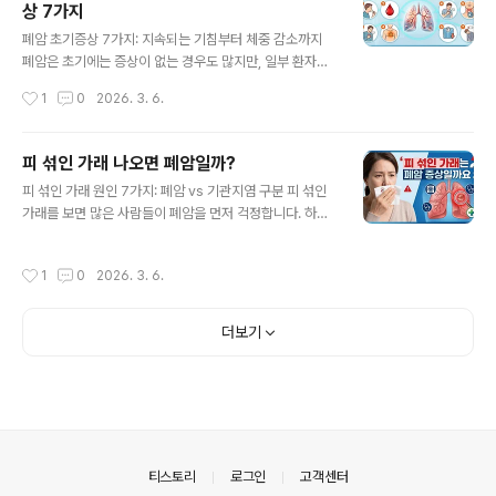
상 7가지
게 필요한 것은 아닙니다. 이 글에서는 폐 CT 검사가 필요
글 내용
한 경우, 폐암 검진 기준, 흉부 X-ray와의 차이, 방사선 위
폐암 초기증상 7가지: 지속되는 기침부터 체중 감소까지
험까지 한 번에 이해할 수 있도록 정리했습니다. 핵심 요약
폐암은 초기에는 증상이 없는 경우도 많지만, 일부 환자에
폐 CT는 폐 조직을 자세히 확인하는 영상 검사입니다 ..
서는 지속되는 기침, 피 섞인 가래, 체중 감소 같은 변화가
작성시간
1
0
2026. 3. 6.
나타날 수 있습니다. 이 글에서는 폐암 초기증상과 위험 신
호를 공신력 자료 기준으로 쉽게 정리했습니다. ✔ 핵심 요
약폐암 초기에는 증상이 없을 수도 있습니다.지속되는 기
피 섞인 가래 나오면 폐암일까?
침과 객혈은 대표적인 경고 신호입니다.흡연력과 체중 감
글 내용
피 섞인 가래 원인 7가지: 폐암 vs 기관지염 구분 피 섞인
소가 함께 나타나면 평가가 필요합니다.기침만으로 폐암을
가래를 보면 많은 사람들이 폐암을 먼저 걱정합니다. 하지
진단할 수는 없지만, 증상이 오래가면 검사를 고려해야 합
만 실제로는 기관지염이나 폐렴 같은 감염 질환이 더 흔한
니다.1. 폐암이란 무엇인가폐암은 폐 조직에서 발생하는 악
원인입니다. 다만 객혈이 반복되거나 양이 많다면 의학적
성 종양을 의미합니다.세계보건기구(WHO)는 폐암을 전
작성시간
1
0
2026. 3. 6.
평가가 필요합니다.피 섞인 가래(객혈)는 폐나 기관지에서
세계에서 가장 중요한 암 사망 원인 중 하나로 설명하고 있
출혈이 발생해 가래와 함께 혈액이 나오는 증상입니다. 객
습니다.문제는 초기에는 특별한 증상이..
혈의 원인은 감염, 염증, 종양 등 매우 다양합니다. 핵심 요
더보기
약객혈은 다양한 호흡기 질환에서 발생기관지염과 폐렴이
가장 흔한 원인폐암에서도 객혈이 나타날 수 있음반복되거
나 지속되면 검사 필요1. 객혈(피 섞인 가래)이란?피 섞인
가래는 의학적으로 객혈(hemoptysis)이라고 합니다.A
merican Thoracic Society 자료에 의하면 객혈은 폐
암보다 기관..
의안내
티스토리
로그인
고객센터