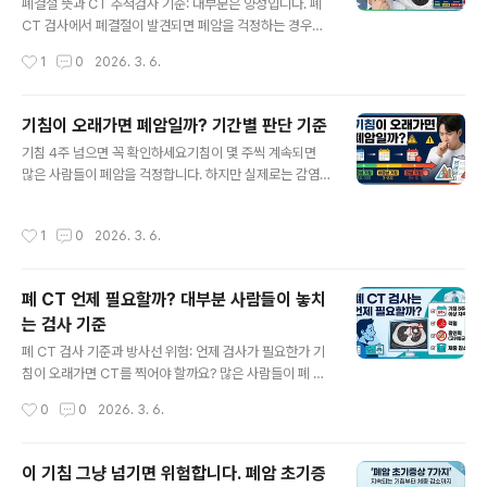
라 CT 추적검사 필요 1. 간유리 결절이란 무엇인가간유리
폐결절 뜻과 CT 추적검사 기준: 대부분은 양성입니다. 폐
결절(ground-glass nodule)은 폐 CT 영상에서 뿌옇게
CT 검사에서 폐결절이 발견되면 폐암을 걱정하는 경우가
흐린 음영으로 보이는 작은 병변을 의미합니다.폐 조직이
많습니다. 하지만 실제로는 대부분 양성 결절입니다. 폐결
작성시간
1
0
2026. 3. 6.
완전히 막힌 것이 아니라 부분적으로 밀도가 증가한 상태
절의 종류, 크기별 CT 추적 기준, 폐암 위험요인을 의학 가
입니다.이 때..
이드라인을 기반으로 정리했습니다.핵심 요약폐결절은 폐
CT에서 발견되는 작은 결절입니다.대부분 감염 흔적이나
기침이 오래가면 폐암일까? 기간별 판단 기준
흉터 같은 양성 병변입니다.결절 크기와 종류에 따라 CT
글 내용
기침 4주 넘으면 꼭 확인하세요기침이 몇 주씩 계속되면
추적검사가 결정됩니다. 1. 폐결절이란 무엇인가?폐결절은
많은 사람들이 폐암을 걱정합니다. 하지만 실제로는 감염
폐 CT 검사에서 발견되는 작은 결절을 의미합니다.일반적
후 기침이나 천식 같은 질환이 훨씬 흔한 원인입니다. 다만
으로 직경 3cm 이하의 폐 병변을 폐결절이라고 합니다
기침이 오래 지속되면서 특정 증상이 함께 나타난다면 검
[1].폐결절은 폐암일 수도 있지만 대부분은 다음과 같은 원
작성시간
1
0
2026. 3. 6.
사가 필요할 수 있습니다.기침은 감기나 호흡기 감염에서
인으로 발생합니다.폐렴 후 흉터결핵 흔적양성 종양염증성
흔하게 나타나는 증상입니다. 하지만 기침 기간과 동반 증
변화 2. 폐결절이 발견되면 폐암인..
상에 따라 원인을 평가해야 합니다.✔ 핵심 요약대부분의
폐 CT 언제 필요할까? 대부분 사람들이 놓치
오래가는 기침은 감염 후 기침 또는 천식기침 8주 이상이
는 검사 기준
면 만성 기침으로 평가피 섞인 가래, 체중 감소, 흉통이 있
글 내용
으면 검사 필요 1️⃣ 기침이 오래가면 폐암일 가능성은?기침
폐 CT 검사 기준과 방사선 위험: 언제 검사가 필요한가 기
이 오래 지속된다고 해서 대부분 폐암 때문은 아닙니다.A
침이 오래가면 CT를 찍어야 할까요? 많은 사람들이 폐 C
merican Thoracic Society 가이드라인에 따르면 만성
T 검사를 받지만 실제로 어떤 경우에 필요한지 정확히 아
작성시간
0
0
2026. 3. 6.
기침의 가장 흔한 원인은..
는 경우는 많지 않습니다. 기침, 객혈, 흡연력, 체중 감소처
럼 폐 CT가 필요한 대표적인 상황을 공식 가이드라인 기준
으로 정리했습니다. 폐 CT 검사는 폐 질환과 폐암을 확인
이 기침 그냥 넘기면 위험합니다. 폐암 초기증
하는 데 중요한 영상 검사입니다. 하지만 모든 기침 환자에