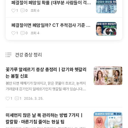
폐결절이 폐암일 확률 (대부분 사람들이 걱정
하는 이유)
1
0
조회
6
폐결절이면 폐암일까? CT 추적검사 기준 총
정리
1
0
조회
4
건강 증상 정리
분류 전체보기
주요 글 목록
꽃가루 알레르기 증상 총정리｜감기와 헷갈리
는 봄철 신호
글 내용
봄만 되면 재채기가 많아지고, 맑은 콧물이 흐르고, 눈까지
가려운데 감기인지 알레르기인지 헷갈릴 때가 있습니다.특
히 꽃가루가 날리는 시기엔 감기처럼 보여도 계절성 알레
작성시간
1
1
2026. 3. 25.
르기일 수 있습니다.이번 글에서는 꽃가루 알레르기의 대
표 증상과 감기와 헷갈릴 때 구분 포인트를 현실적으로 정
리해보겠습니다. 3초 핵심 요약• 꽃가루 알레르기는 재채
미세먼지 많은 날 목 관리하는 방법 7가지｜
기, 맑은 콧물, 코막힘, 코·눈 가려움이 대표적입니다• 감기
칼칼함 · 마른기침 줄이는 현실 팁
처럼 보여도 열이 없고, 매년 비슷한 시기에 반복되면 알레
글 내용