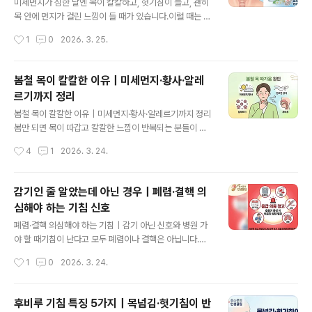
르기 쪽 가능성이 올라갑니다• 목이 칼칼하고 헛기침이 있
미세먼지가 심한 날엔 목이 칼칼하고, 헛기침이 늘고, 괜히
으면 후비루가 같이 있는 경우도 있습니다• 약국에서 해결
목 안에 먼지가 걸린 느낌이 들 때가 있습니다.이럴 때는 무
이 안 되거나 오래가면 병원 진료를 보는 편이 좋습니다꽃
조건 약부터 찾기보다 지금 바로 할 수 있는 관리가 더 도움
작성시간
1
0
2026. 3. 25.
가루 알레르기는 감기처럼 보여도 증상 조합과 반복 시기
이 되는 경우가 많습니다.오늘은 외출 전, 외출 중, 집에 돌
가 다를 수 있습니다.1. 꽃가루 알레르기란..
아온 뒤까지 바로 써먹을 수 있는 현실적인 목 관리법만 딱
정리해보겠습니다. 3초 핵심 요약• 미세먼지 많은 날 목 관
봄철 목이 칼칼한 이유｜미세먼지·황사·알레
리는 마스크 + 수분 + 귀가 후 관리가 핵심입니다• 카페에
르기까지 정리
서는 캐모마일 티, 루이보스 티, 허니티, 보리차처럼 부드러
글 내용
운 따뜻한 음료가 무난합니다• 진한 커피, 얼음 음료, 너무
봄철 목이 칼칼한 이유｜미세먼지·황사·알레르기까지 정리
뜨거운 차는 목이 예민한 날엔 덜 맞을 수 있습니다• 며칠
봄만 되면 목이 따갑고 칼칼한 느낌이 반복되는 분들이 있
쉬어도 심한 통증, 숨참, 오래가는 기침이 붙으면 단순 먼지
습니다.단순 감기라기보다 미세먼지, 황사, 알레르기, 후비
작성시간
4
1
2026. 3. 24.
자극으로만 넘기지 않는 편이 좋습니다미세먼지 많은 날의
루, 건조한 공기가 겹치면서 목 점막이 예민해지는 경우가
목..
많습니다.이번 글에서는 왜 이런 증상이 생기는지, 오늘 당
장 뭘 마시고 뭘 피하면 좋은지까지 현실적으로 정리해보
감기인 줄 알았는데 아닌 경우｜폐렴·결핵 의
겠습니다.3초 핵심 요약• 봄철 목 칼칼함은 감기보다 미세
심해야 하는 기침 신호
먼지·황사·알레르기·후비루 가능성이 흔합니다• 카페에서
글 내용
는 캐모마일 티, 루이보스 티, 허니티가 무난합니다• 목이
폐렴·결핵 의심해야 하는 기침｜감기 아닌 신호와 병원 가
예민한 날엔 진한 커피, 얼음 음료, 매우 맵고 짠 음식은 덜
야 할 때기침이 난다고 모두 폐렴이나 결핵은 아닙니다.하
맞을 수 있습니다• 열, 숨참, 2~3주 이상 기침이 붙으면 단
지만 열이 오래가고, 가래가 많아지고, 숨이 차거나, 3주 이
작성시간
1
0
2026. 3. 24.
순 환절기 문제로만 넘기지 않는 편이 좋습니다 봄철 목 불
상 기침이 이어지면 단순 감기로만 보기 어려운 경우가 있
편감은 감기만이 아니라 ..
습니다.이번 글에서는 폐렴·결핵을 의심해야 하는 기침 패
턴과 바로 진료가 필요한 신호를 정리했습니다. 먼저 핵심
후비루 기침 특징 5가지｜목넘김·헛기침이 반
만 보면폐렴과 결핵은 둘 다 기침을 만들 수 있지만, 패턴은