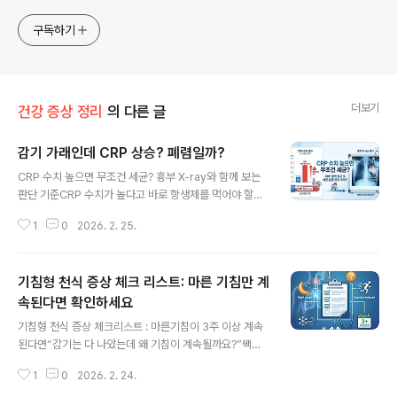
구독하기
더보기
건강 증상 정리
의 다른 글
감기 가래인데 CRP 상승? 폐렴일까?
글 내용
CRP 수치 높으면 무조건 세균? 흉부 X-ray와 함께 보는
판단 기준CRP 수치가 높다고 바로 항생제를 먹어야 할까
요? 감기 가래 상황에서 CRP 상승의 의미와 폐렴 감별 기
1
0
2026. 2. 25.
준, 병원에서 실제로 보는 판단 흐름을 쉽게 설명합니다. ✔
핵심 요약CRP는 체내 염증 반응을 보여주는 단백질입니
다. CRP는 염증 신호일 뿐, 세균 감염을 단정하는 수치는
기침형 천식 증상 체크 리스트: 마른 기침만 계
아닙니다. 수치 + 증상 + 흉부 X-ray를 종합해야 항생제
여부를 결정합니다. 1️⃣ CRP란 무엇인가?CRP(C-reacti
속된다면 확인하세요
글 내용
ve protein)는 염증이 있을 때 간에서 생성되는 단백질입
기침형 천식 증상 체크리스트 : 마른기침이 3주 이상 계속
니다. 세균 감염에서 상승할 수 있지만, 바이러스 감염이나
된다면“감기는 다 나았는데 왜 기침이 계속될까요?”쌕쌕
다른 염증 상황에서도 증가할 수 있습니다.2️⃣ CRP 수치
거림이 없어도, 숨이 크게 차지 않아도마른기침만 지속되
해석의 실제상황해석 가능성경미한 상승바이러스 감..
1
0
2026. 2. 24.
는 천식이 있습니다. 이것이 바로 기침형 천식입니다.✔ 한