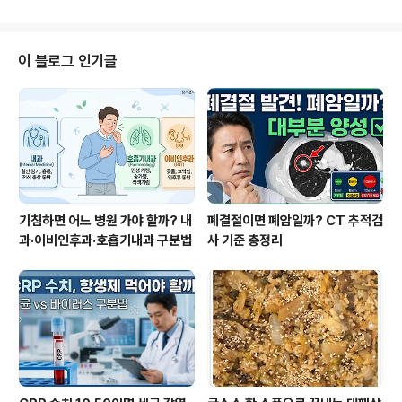
눈에 결론기침형 천식은 기침만 나타나는 천식 형태입니
다.특히 밤·새벽 악화, 운동 후 기침, 찬 공기에서 심해짐 패
턴이 핵심 단서입니다.1) 기침형 천식이란?일반적인 천식
은 쌕쌕거림(천명음)과 호흡곤란이 동반되지만, 기침형 천
이 블로그 인기글
식은 마른기침만 지속되는 것이 특징입니다.특히 감기 이
후 3~4주가 지나도 기침이 멈추지 않는다면 단순 감염 후
기침이 아닐 가능성을 고려해야 합니다.2) 자가 체크리스
트아래 항목 중 3개 이상이면 상담 권장☐ 마른기침이 3주
이상 지속☐ 밤이나 새벽에 기침이 심해..
기침하면 어느 병원 가야 할까? 내
폐결절이면 폐암일까? CT 추적검
과·이비인후과·호흡기내과 구분법
사 기준 총정리