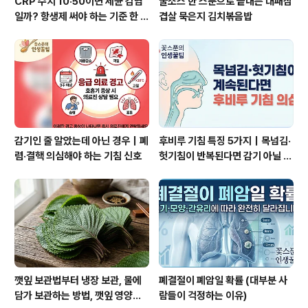
CRP 수치 10·50이면 세균 감염
굴소스 한 스푼으로 끝내는 대패삼
일까? 항생제 써야 하는 기준 한 번
겹살 묵은지 김치볶음밥
에 정리
감기인 줄 알았는데 아닌 경우｜폐
후비루 기침 특징 5가지｜목넘김·
렴·결핵 의심해야 하는 기침 신호
헛기침이 반복된다면 감기 아닐 수
있습니다.
깻잎 보관법부터 냉장 보관, 물에
폐결절이 폐암일 확률 (대부분 사
담가 보관하는 방법, 깻잎 영양과
람들이 걱정하는 이유)