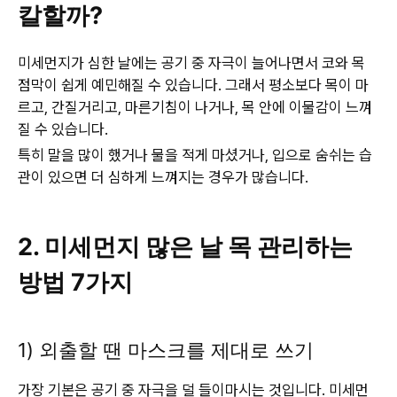
칼할까?
미세먼지가 심한 날에는 공기 중 자극이 늘어나면서 코와 목
점막이 쉽게 예민해질 수 있습니다. 그래서 평소보다 목이 마
르고, 간질거리고, 마른기침이 나거나, 목 안에 이물감이 느껴
질 수 있습니다.
특히 말을 많이 했거나 물을 적게 마셨거나, 입으로 숨쉬는 습
관이 있으면 더 심하게 느껴지는 경우가 많습니다.
2. 미세먼지 많은 날 목 관리하는
방법 7가지
1) 외출할 땐 마스크를 제대로 쓰기
가장 기본은 공기 중 자극을 덜 들이마시는 것입니다. 미세먼