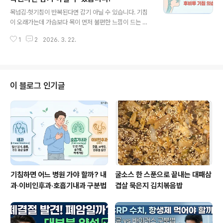
글 내용
경우가 많음• 결핵 → 3주 이상 기침, 객혈/가래, 체중감소,
목넘김·헛기침이 반복된다면 감기 아닐 수 있습니다. 기침
야간발한, 피로감이 중요함• 기침만 보지 말고 기간 + 전
이 오래가는데 가슴보다 목이 먼저 불편한 느낌이 드는 경
신증상 + 호흡 증상을 같이 봐야 합니다 폐렴과 결핵을 의
우가 있습니다.자꾸 목을 가다듬게 되고, 목 뒤로 뭔가 넘어
심하는 기침은 “기침 자체”보다 같이 오는 신호가 더 중요
1
2
2026. 3. 22.
가는 느낌이 들고, 특히 누우면 기침이 심해진다면 후비루
합니다.1. ..
를 먼저 의심해볼 수 있습니다.이번 글에서는 후비루 기침
의 전형적인 패턴과 병원 가야 하는 기준을 정리했습니다.
후비루란?코나 부비동에서 나온 점액이 목 뒤로 넘어가 흐
르는 상태를 말해요.쉽게 말하면콧물이 코앞으로만 나오는
이 블로그 인기글
게 아니라 뒤로 넘어가서 목에 걸리는 느낌이에요.보통 이
런 식으로 느껴집니다:목에 가래가 낀 것 같음자꾸 헛기침
하게 됨목을 자주 킁킁거리거나 가다듬게 됨밤에 누우면
더 불편함 먼저 핵심만 보면후비루 기침은 코나 부비동에
서 나온 점액이 목 뒤로 넘어가며 기침을 유발..
기침하면 어느 병원 가야 할까? 내
굴소스 한 스푼으로 끝내는 대패삼
과·이비인후과·호흡기내과 구분법
겹살 묵은지 김치볶음밥