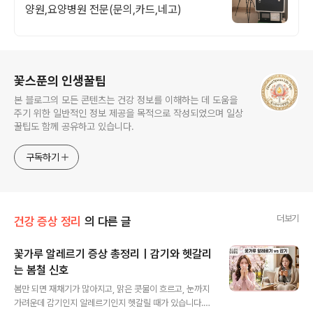
양원,요양병원 전문(문의,카드,네고)
로그 정보
꽃스푼의 인생꿀팁
본 블로그의 모든 콘텐츠는 건강 정보를 이해하는 데 도움을
주기 위한 일반적인 정보 제공을 목적으로 작성되었으며 일상
꿀팁도 함께 공유하고 있습니다.
구독하기
더보기
건강 증상 정리
의 다른 글
꽃가루 알레르기 증상 총정리｜감기와 헷갈리
는 봄철 신호
글 내용
봄만 되면 재채기가 많아지고, 맑은 콧물이 흐르고, 눈까지
가려운데 감기인지 알레르기인지 헷갈릴 때가 있습니다.특