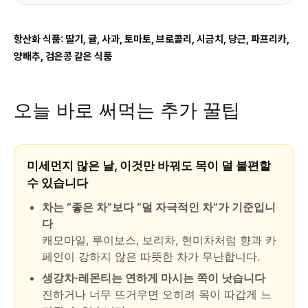
항산화 식품: 딸기, 귤, 사과, 토마토, 브로콜리, 시금치, 당근, 파프리카,
양배추, 검은콩 같은 식품
오늘 바로 써먹는 추가 꿀팁
미세먼지 많은 날, 이것만 바꿔도 목이 덜 불편할
수 있습니다
차는 “좋은 차”보다 “덜 자극적인 차”가 기준입니
다
캐모마일, 루이보스, 보리차, 현미차처럼 향과 카
페인이 강하지 않은 따뜻한 차가 무난합니다.
생강차·레몬티는 연하게 마시는 쪽이 낫습니다
진하거나 너무 뜨거우면 오히려 목이 따갑게 느