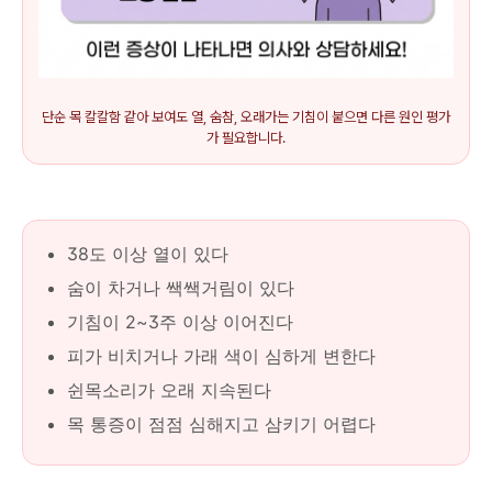
단순 목 칼칼함 같아 보여도 열, 숨참, 오래가는 기침이 붙으면 다른 원인 평가
가 필요합니다.
38도 이상 열이 있다
숨이 차거나 쌕쌕거림이 있다
기침이 2~3주 이상 이어진다
피가 비치거나 가래 색이 심하게 변한다
쉰목소리가 오래 지속된다
목 통증이 점점 심해지고 삼키기 어렵다