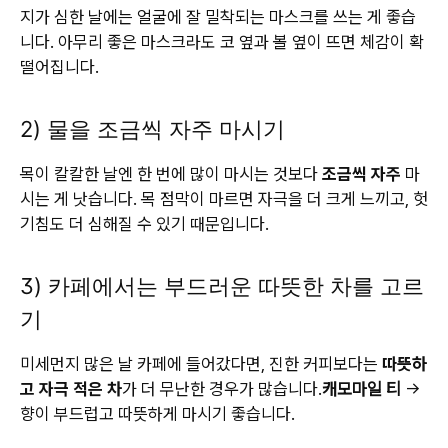
지가 심한 날에는 얼굴에 잘 밀착되는 마스크를 쓰는 게 좋습
니다. 아무리 좋은 마스크라도 코 옆과 볼 옆이 뜨면 체감이 확
떨어집니다.
2) 물을 조금씩 자주 마시기
목이 칼칼한 날엔 한 번에 많이 마시는 것보다
조금씩 자주
마
시는 게 낫습니다. 목 점막이 마르면 자극을 더 크게 느끼고, 헛
기침도 더 심해질 수 있기 때문입니다.
3) 카페에서는 부드러운 따뜻한 차를 고르
기
미세먼지 많은 날 카페에 들어갔다면, 진한 커피보다는
따뜻하
고 자극 적은 차
가 더 무난한 경우가 많습니다.
캐모마일 티
→
향이 부드럽고 따뜻하게 마시기 좋습니다.