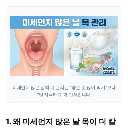
미세먼지 많은 날의 목 관리는 “좋은 것 많이 먹기”보다
“덜 자극하기”가 먼저입니다.
1. 왜 미세먼지 많은 날 목이 더 칼