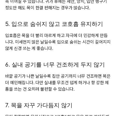
속 이어질 수 있습니다. 귀가 후에는 세안, 양치, 입안 헹구기
정도만 해도 목이 한결 편해지는 경우가 많습니다.
5. 입으로 숨쉬지 않고 코호흡 유지하기
입호흡은 목을 더 빨리 마르게 하고 자극에 더 민감하게 만듭
니다. 미세먼지 많은 날일수록 입으로 숨쉬는 시간이 길어지지
않게 신경 쓰는 게 좋습니다.
6. 실내 공기를 너무 건조하게 두지 않기
바깥 공기가 나쁜 날일수록 집안 공기까지 너무 건조하면 목은
더 예민해집니다. 다만 실내를 무조건 덥게 하거나 향 강한 제
품을 쓰는 건 오히려 불편할 수 있습니다.
7. 목을 자꾸 가다듬지 않기