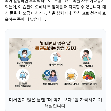
목이 칼칼하면 무의식적으로 “크흠” 하고 목을 자꾸 가다듬게
되는데, 이 습관이 오히려 목 점막을 더 자극할 수 있습니다. 대
신 물을 한 모금 마시거나, 침을 삼키거나, 잠시 코로 천천히 호
흡하는 쪽이 더 낫습니다.
미세먼지 많은 날엔 “더 먹기”보다 “덜 자극하기”가
핵심입니다.