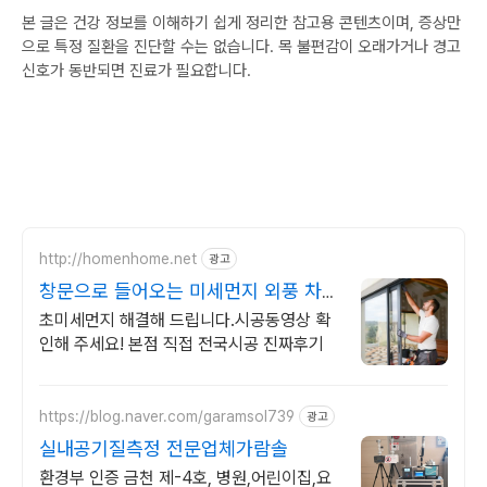
본 글은 건강 정보를 이해하기 쉽게 정리한 참고용 콘텐츠이며, 증상만
으로 특정 질환을 진단할 수는 없습니다. 목 불편감이 오래가거나 경고
신호가 동반되면 진료가 필요합니다.
http://homenhome.net
광고
창문으로 들어오는 미세먼지 외풍 차단
시공 전문 홈앤홈
초미세먼지 해결해 드립니다.시공동영상 확
인해 주세요! 본점 직접 전국시공 진짜후기
https://blog.naver.com/garamsol739
광고
실내공기질측정 전문업체가람솔
환경부 인증 금천 제-4호, 병원,어린이집,요